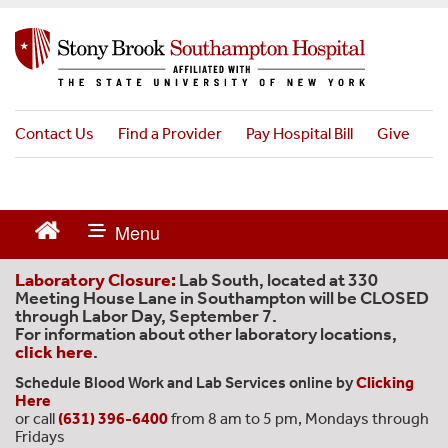
S
k
i
p
t
o
Contact Us
Find a Provider
Pay Hospital Bill
Give
m
a
i
n
c
o
n
Laboratory Closure:
Lab South, located at 330
t
Meeting House Lane in Southampton will be CLOSED
through Labor Day, September 7.
e
For information about other laboratory locations,
n
click here
.
t
Schedule Blood Work and Lab Services online by
Clicking
Here
or call
(631) 396-6400
from 8 am to 5 pm, Mondays through
Fridays